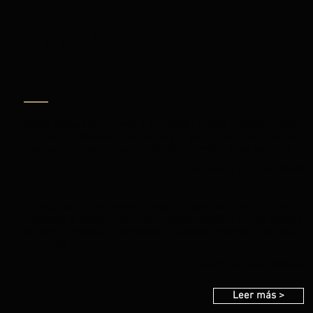
Prensa /
«Darío Tamayo es un joven y prometedor músico granadino. Basta
con ojear su brillante currículum [...] para intuir que su carrera
depara grandes sorpresas. [...] Un músico versátil donde los haya»
José Antonio Gil |
Opera World
«El resultado fue un concierto magnífico y delicado, donde el interés
intelectual se aunaba con la pura fruición estética. [...] Un ejemplo
de cómo el trabajo de investigación y la erudición acaban resultando
en belleza»
José Manuel Ruiz |
Scherzo
Leer más >