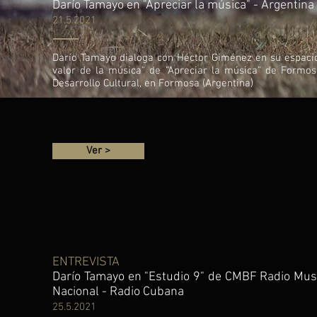
Darío Tamayo en "Apreciar la música" - Argentina
21.5.2021
Darío Tamayo dialoga con Héctor Giménez en su espacio
valor de la música" de "Apreciar la música" de Formos
Desarrollo Cultural, en Formosa (Argentina)
Ver >
ENTREVISTA
Darío Tamayo en "Estudio 9" de CMBF Radio Mus
Nacional - Radio Cubana
25.5.2021