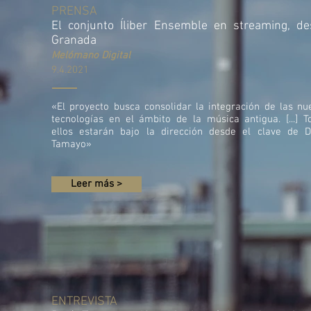
PRENSA
El conjunto Íliber Ensemble en streaming, d
Granada
Mel
ómano Digital
9.4.2021
«El proyecto busca consolidar la integración de las nu
tecnologías en el ámbito de la música antigua. [...] T
ellos estarán bajo la dirección desde el clave de D
Tamayo»
Leer más >
ENTREVISTA