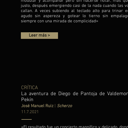
modular y acompañar pero sin hacerse notar, más qu
justo, después emergiendo casi de la nada cuando las v
callan. A veces subiendo al teclado alto para trinar e
agudo sin aspereza y gotear lo tierno sin empalag
siempre con una mirada de complicidad»
Leer más >
CRÍTICA
La aventura de Diego de Pantoja de Valdemor
Pekín
José Manuel Ruiz
|
Scherzo
11.7.2021
«El resultado fue un concierto magnífico y delicado, dond