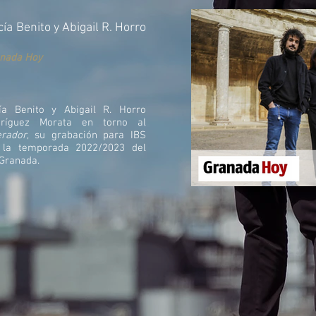
a Benito y Abigail R. Horro
nada Hoy
a Benito y Abigail R. Horro
ríguez Morata en torno al
erador
, su grabación para IBS
n la temporada 2022/2023 del
 Granada.