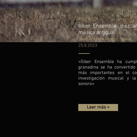
PRENSA
Íliber Ensemble, diez a
música antigua
José Antonio Muñoz
|
Ideal
25.8.2023
«Íliber Ensemble ha cump
granadina se ha convertido
más importantes en el co
investigación musical y l
sonoro»
Leer más >