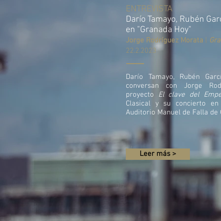
ENTREVISTA
Darío Tamayo, Rubén Garcí
en "Granada Hoy"
Jorge Rodríguez Morata
|
Gra
22.2.2023
Darío Tamayo, Rubén Garcí
conversan con Jorge Rod
proyecto
El clave del Emp
Clasical y su concierto e
Auditorio Manuel de Falla de
Leer más >